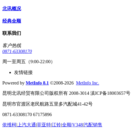
北讯概况
经典全顺
联系我们
客户热线
0871-63308170
周一至周五（9:00-22:00）
友情链接
Powered by
MetInfo 8.1
©2008-2026
MetInfo Inc.
昆明北讯经贸有限公司版权所有 2008-3014 滇ICP备18003657号
昆明市官渡区老民航路五里多汽配城41-42号
0871-63308170 67175896
依维柯
|
上汽大通
|
菲亚特
|
江铃
|
全顺|V348
|
汽配销售