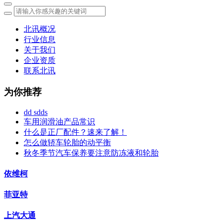
北讯概况
行业信息
关于我们
企业资质
联系北讯
为你推荐
dd sdds
车用润滑油产品常识
什么是正厂配件？速来了解！
怎么做轿车轮胎的动平衡
秋冬季节汽车保养要注意防冻液和轮胎
依维柯
菲亚特
上汽大通