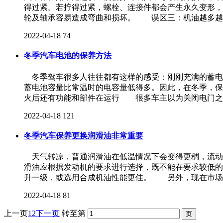
得过紧。若拧得过紧，螺栓、连接件都会产生永久变形
轮及轴承容易造成弯曲和损坏。 误区三：机油越多越
2022-04-18
74
冬季汽车电池的保养方法
冬季驾车很多人往往都有这样的感受：刚刚充满的蓄电
蓄电池容量比常温时的电容量低得多。因此，在冬季，
火后还有功能和部件在运行 很多车主以为关闭电门之
2022-04-18
121
冬季汽车保养更换润滑油非常重要
天气转凉，普通润滑油在低温情况下会变得更稠，流动
滑油应根据发动机的要求进行选择，既不能在要求较低的
升一级，或选用合成机油性能更佳。 另外，现在市场
2022-04-18
81
上一页
1
2
下一页
转至第