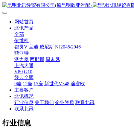
网站首页
北讯产品
全部
依维柯
都灵V
宝迪
威尼斯
NJ2045/2046
菲亚特
派力奥
西耶那
周末风
上汽大通
V80
G10
经典全顺
9座
12座
15座
新世代V348
途睿欧
主要客户
北讯概况
行业信息
关于我们
企业资质
联系北讯
联系北讯
行业信息