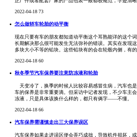
正厂件或者配套厂家的产品包装一般都较规范，字迹清晰
2022-04-18
73
怎么做轿车轮胎的动平衡
现在只要有车的朋友都知道动平衡这个耳熟能详的这个词
长期解决那么很可能发生无法弥补的错误。其实在发现
多块大小不等的铅块。这些铅块有的会在轮毂内侧，有的
2022-04-18
60
秋冬季节汽车保养要注意防冻液和轮胎
天变冷了，换季的时候人比较容易感冒生病，汽车也是
车的保养是非常重要滴。但采访中记者发现，不少车主会
冻液，只是具体该换什么样的，都只有俩字——不懂
2022-04-18
66
汽车保养需谨慎走出三大保养误区
汽车保养如果走进误区便会弄巧成拙，导致机件损坏，